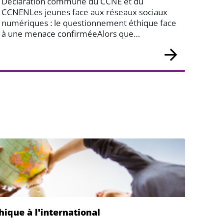
Déclaration commune du CCNE et du
CCNENLes jeunes face aux réseaux sociaux
numériques : le questionnement éthique face
à une menace confirméeAlors que…
hique à l'international