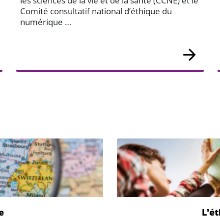
les sciences de la vie et de la santé (CCNE) et le
Comité consultatif national d’éthique du
numérique …
e
L'ét