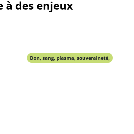
e à des enjeux
Don, sang, plasma, souveraineté,