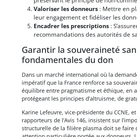
préservant le principe de non-commer
Valoriser les donneurs
: Mettre en p
leur engagement et fidéliser les donn
Encadrer les prescriptions
: S’assur
recommandations des autorités de san
Garantir la souveraineté sani
fondamentales du don
Dans un marché international où la demande 
impératif que la France renforce sa souverai
équilibre entre pragmatisme et éthique, en a
protégeant les principes d’altruisme, de gra
Karine Lefeuvre, vice-présidente du CCNE, e
rapporteurs de l’Avis 146, insistent sur l’im
structurelle de la filière plasma doit se faire
attention particulière portée aux donneurs. 