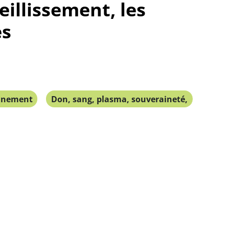
eillissement, les
es
nnement
Don, sang, plasma, souveraineté,