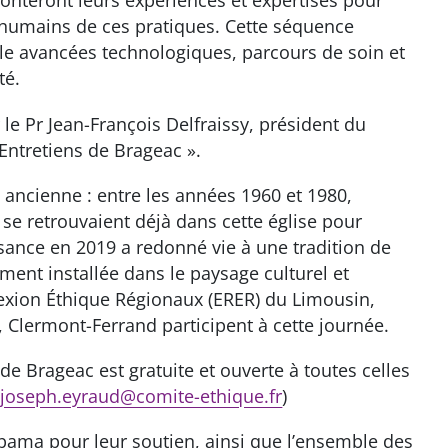
ronteront leurs expériences et expertises pour
et humains de ces pratiques. Cette séquence
le avancées technologiques, parcours de soin et
té.
le Pr Jean-François Delfraissy, président du
 Entretiens de Brageac ».
e ancienne : entre les années 1960 et 1980,
e retrouvaient déjà dans cette église pour
sance en 2019 a redonné vie à une tradition de
ement installée dans le paysage culturel et
flexion Éthique Régionaux (ERER) du Limousin,
 Clermont-Ferrand participent à cette journée.
 de Brageac est gratuite et ouverte à toutes celles
:
joseph.eyraud@comite-ethique.fr
)
pama pour leur soutien, ainsi que l’ensemble des