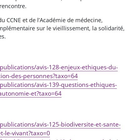
 rencontre.
s du CCNE et de l’Académie de médecine,
plémentaire sur le vieillissement, la solidarité,
es.
n
publications/avis-128-enjeux-ethiques-du-
ation-des-personnes?taxo=64
publications/avis-139-questions-ethiques-
e-autonomie-et?taxo=64
ublications/avis-125-biodiversite-et-sante-
t-le-vivant?taxo=0