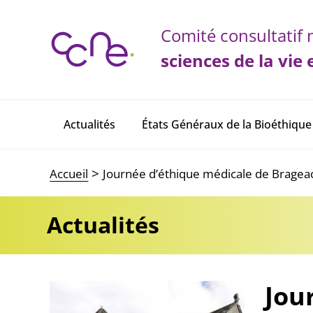
Panneau de gestion des cookies
Comité consultatif n
sciences de la vie 
Main navigation
Actualités
États Généraux de la Bioéthique
Accueil
Journée d’éthique médicale de Brageac 2
Actualités
Jou