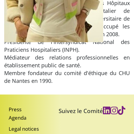
Docteur en médecine, Psychiatre des Hôpitaux
Publics, Chef du service Hospitalier de
Psychiatrie au Centre Hospitalier Universitaire de
Nantes (CHU) depuis 1995, ayant occupé les
fonctions de Directrice de Pôle jusqu'en 2008.
Présidente de l'Intersyndicat National des
Praticiens Hospitaliers (INPH).
Médiateur des relations professionnelles en
établissement public de santé.
Membre fondateur du comité d'éthique du CHU
de Nantes en 1990.
Press
Suivez le Comité
Agenda
Legal notices