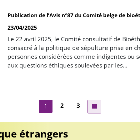
Publication de l’Avis n°87 du Comité belge de bioét
23/04/2025
Le 22 avril 2025, le Comité consultatif de Bioé
consacré à la politique de sépulture prise en 
personnes considérées comme indigentes ou soc
aux questions éthiques soulevées par les…
Page
Page
2
3
Page courante
1
Page suivante
ique étrangers