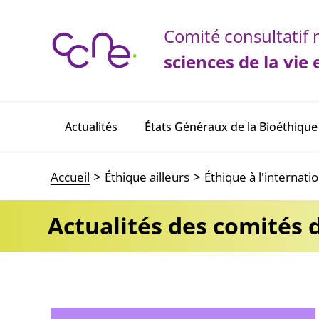
Panneau de gestion des cookies
Comité consultatif n
sciences de la vie 
Main navigation
Actualités
États Généraux de la Bioéthique
Accueil
Éthique ailleurs
Éthique à l'internati
L'éthique à l'international
Actualités des comités 