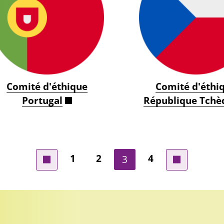
Comité d'éthique
Comité d'éthi
Portugal
République Tchè
Page
Page
Page
1
2
4
Page courante
3
Page précédente
Page suivante