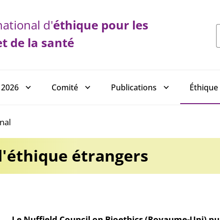
ational d'
éthique
pour les
et de la santé
 2026
Comité
Publications
Éthique 
onal
d'éthique étrangers
Le Nuffield Council on Bioethics (Royaume-Uni) pub