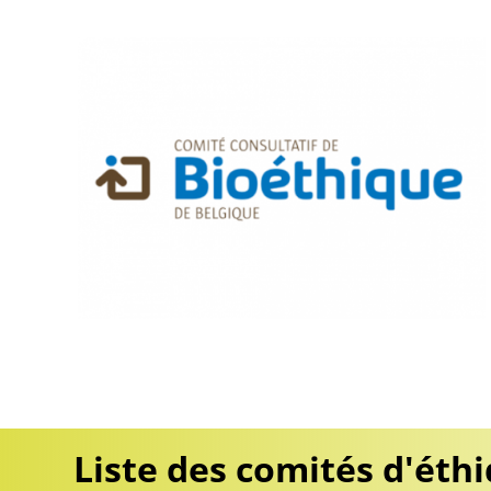
Pagination
Liste des comités d'éth