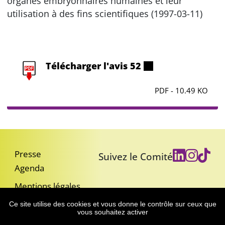
organes embryonnaires humaines et leur
utilisation à des fins scientifiques (1997-03-11)
Télécharger l'avis 52
PDF - 10.49 KO
Presse
Suivez le Comité
Agenda
Mentions légales
Accessibilité : partiellement conforme
Ce site utilise des cookies et vous donne le contrôle sur ceux que
vous souhaitez activer
Nous contacter
Gestion des cookies