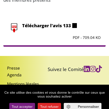
des membres présents
Télécharger l'avis 133
PDF - 709.04 KO
Presse
Suivez le Comité
Agenda
Mentions légales
Accessibilité : partiellement conforme
Ce site utilise des cookies et vous donne le contrôle sur ceux que
vous souhaitez activer
Nous contacter
Gestion des cookies
Plan du site
Tout accepter
Tout refuser
Personnaliser