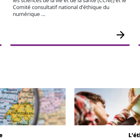
les sciences de la vie et de la santé (CCNE) et le
Comité consultatif national d’éthique du
numérique …
e
L'ét