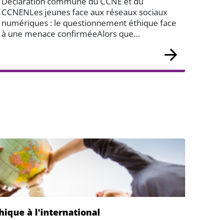
Déclaration commune du CCNE et du
CCNENLes jeunes face aux réseaux sociaux
numériques : le questionnement éthique face
à une menace confirméeAlors que…
hique à l'international